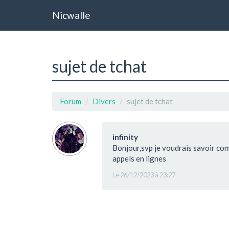
Nicwalle
sujet de tchat
Forum
Divers
sujet de tchat
infinity
Bonjour,svp je voudrais savoir com
appels en lignes
Le 26/12/2023 à 23:27